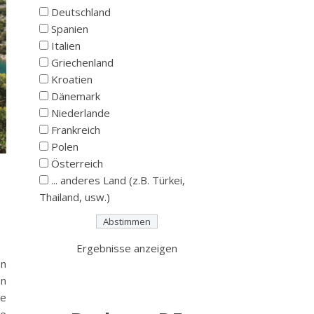
Deutschland
Spanien
Italien
Griechenland
Kroatien
Dänemark
Niederlande
Frankreich
Polen
Österreich
... anderes Land (z.B. Türkei,
Thailand, usw.)
Ergebnisse anzeigen
en
en
te