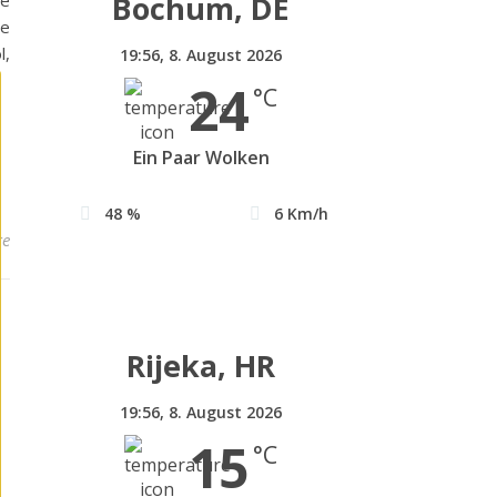
Bochum, DE
he
ie
l,
19:56,
8. August 2026
24
°C
Ein Paar Wolken
48 %
6 Km/h
re
Rijeka, HR
19:56,
8. August 2026
15
°C