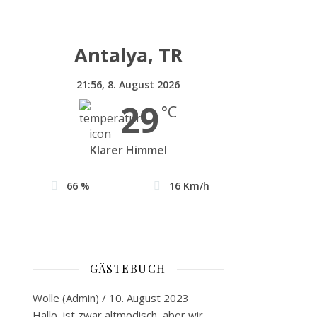
Antalya, TR
21:56,
8. August 2026
29
°C
Klarer Himmel
66 %
16 Km/h
GÄSTEBUCH
Wolle (Admin)
/
10. August 2023
Hallo, ist zwar altmodisch, aber wir