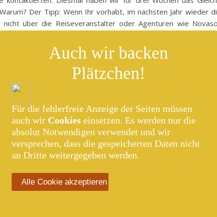
sie kontaktierten. Diesmal haben wir für drei Wochen das Gleic
 Warum? Der Tipp: Wenn Ihr vorhabt, im nächsten Jahr wieder d
te nicht über die Reiseveranstalter oder Agenturen wie Novaso
en…
Auch wir backen
Plätzchen!
WEITERLESEN
0 Kommenta
Für die fehlerfreie Anzeige der Seiten müssen
auch wir
Cookies
einsetzen. Es werden nur die
absolut Notwendigen verwendet und wir
versprechen, dass die gespeicherten Daten nicht
an Dritte weitergegeben werden.
Alle Cookie akzeptieren