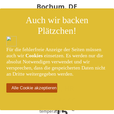
Bochum, DE
21:06,
7. August 2026
Auch wir backen
17
°C
Plätzchen!
Mäßig Bewölkt
Für die fehlerfreie Anzeige der Seiten müssen
66 %
6 Km/h
auch wir
Cookies
einsetzen. Es werden nur die
absolut Notwendigen verwendet und wir
versprechen, dass die gespeicherten Daten nicht
an Dritte weitergegeben werden.
Rijeka, HR
Alle Cookie akzeptieren
21:06,
7. August 2026
15
°C