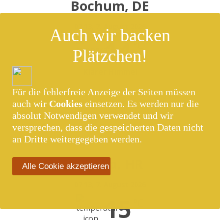
Bochum, DE
07:13,
7. August 2026
Auch wir backen
14
°C
Plätzchen!
Klarer Himmel
Für die fehlerfreie Anzeige der Seiten müssen
81 %
2 Km/h
auch wir
Cookies
einsetzen. Es werden nur die
absolut Notwendigen verwendet und wir
versprechen, dass die gespeicherten Daten nicht
an Dritte weitergegeben werden.
Rijeka, HR
Alle Cookie akzeptieren
07:13,
7. August 2026
15
°C