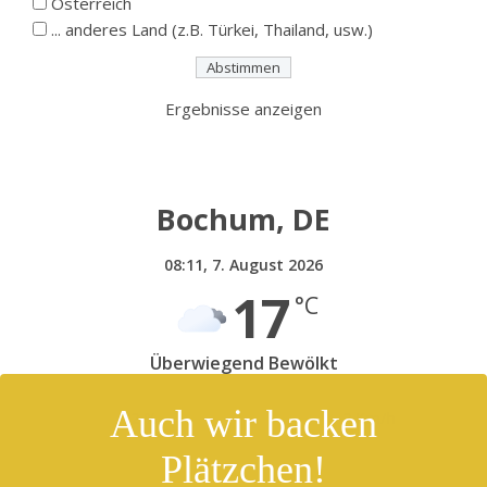
Österreich
... anderes Land (z.B. Türkei, Thailand, usw.)
Ergebnisse anzeigen
Bochum, DE
08:11,
7. August 2026
17
°C
Überwiegend Bewölkt
Auch wir backen
72 %
2 Km/h
Plätzchen!