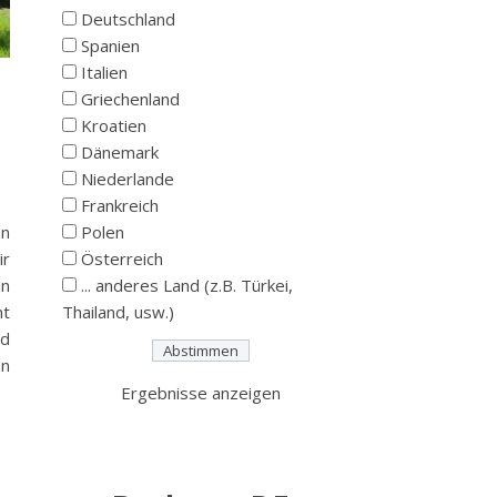
Deutschland
Spanien
Italien
Griechenland
Kroatien
Dänemark
Niederlande
Frankreich
en
Polen
ir
Österreich
in
... anderes Land (z.B. Türkei,
nt
Thailand, usw.)
nd
en
Ergebnisse anzeigen