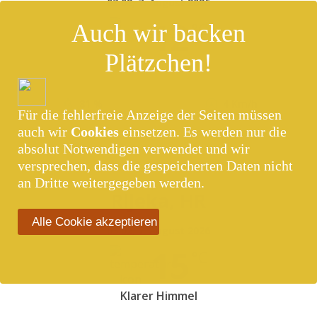
03:02,
7. August 2026
12
Auch wir backen
°C
Plätzchen!
Klarer Himmel
81 %
4 Km/h
Für die fehlerfreie Anzeige der Seiten müssen
auch wir
Cookies
einsetzen. Es werden nur die
absolut Notwendigen verwendet und wir
versprechen, dass die gespeicherten Daten nicht
an Dritte weitergegeben werden.
Rijeka, HR
Alle Cookie akzeptieren
03:02,
7. August 2026
15
°C
Klarer Himmel