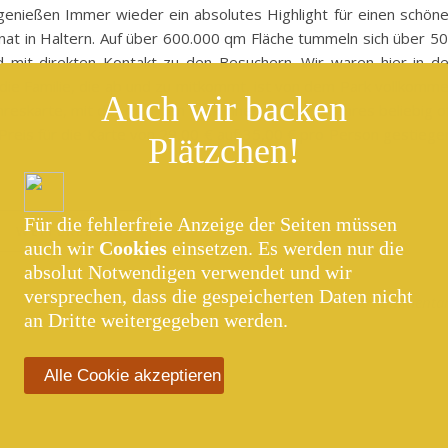
genießen Immer wieder ein absolutes Highlight für einen schön
anat in Haltern. Auf über 600.000 qm Fläche tummeln sich über 5
nd mit direkten Kontakt zu den Besuchern. Wir waren hier in d
 die Familie, die ab und zu mitkommt, ist von dem Park vollkomm
Auch wir backen
hreskarte, mit der man den Park innerhalb eines Jahres beliebig o
 Preis für die Karte von 29,00 € auf 35,00 € pro Person gestiege
Plätzchen!
Für die fehlerfreie Anzeige der Seiten müssen
WEITERLESEN
auch wir
Cookies
einsetzen. Es werden nur die
absolut Notwendigen verwendet und wir
versprechen, dass die gespeicherten Daten nicht
0 Kommenta
an Dritte weitergegeben werden.
Alle Cookie akzeptieren