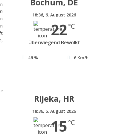
Bochum, DE
en
00
18:36,
6. August 2026
en
22
°C
en
ft
n,
Überwiegend Bewölkt
46 %
6 Km/h
re
Rijeka, HR
18:36,
6. August 2026
15
°C