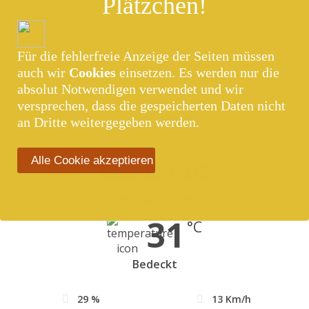
Plätzchen!
Frankreich
Polen
Österreich
... anderes Land (z.B. Türkei, Thailand, usw.)
Für die fehlerfreie Anzeige der Seiten müssen
auch wir
Cookies
einsetzen. Es werden nur die
absolut Notwendigen verwendet und wir
Ergebnisse anzeigen
versprechen, dass die gespeicherten Daten nicht
an Dritte weitergegeben werden.
Alle Cookie akzeptieren
Bochum, DE
16:27,
9. August 2026
31
°C
Bedeckt
29 %
13 Km/h